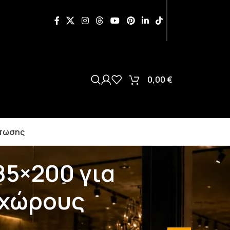
0,00
€
πωσης
85×200 για
 χώρους