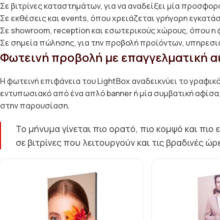
Σε βιτρίνες καταστημάτων, για να αναδείξει μία προσφορά
Σε εκθέσεις και events, όπου χρειάζεται γρήγορη εγκατά
Σε showroom, reception και εσωτερικούς χώρους, όπου η φ
Σε σημεία πώλησης, για την προβολή προϊόντων, υπηρεσι
Φωτεινή προβολή με επαγγελματική α
Η φωτεινή επιφάνεια του LightBox αναδεικνύει το γραφικ
εντυπωσιακό από ένα απλό banner ή μία συμβατική αφίσα,
στην παρουσίαση.
Το μήνυμα γίνεται πιο ορατό, πιο κομψό και πιο
σε βιτρίνες που λειτουργούν και τις βραδινές ώρ