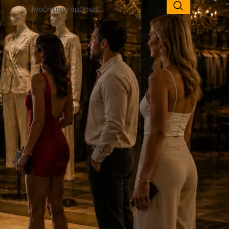
Πρόσφατα
ει
Όταν η A.i δημιουργεί λογότυπο:
γιατί δεν είναι επαγγελματικό
αρχείο λογοτύπου
Πτυσσόμενο LED LightBox Fold & Go
85×200 για καταστήματα &
επαγγελματικούς χώρους
Τοποθέτηση: Αράχνη Πτυσσόμενο
Σταντ 150×225 Pop-Up Stand
Τοποθέτηση: Οθόνη Βιτρίνας
o
Καταστήματος Φαρμακείο –
Διαφημιστική Στήλη Samsung Totem
SEG LED Lightbox Φωτιζόμενη
προβολή για καταστήματα &
επαγγελματικούς χώρους