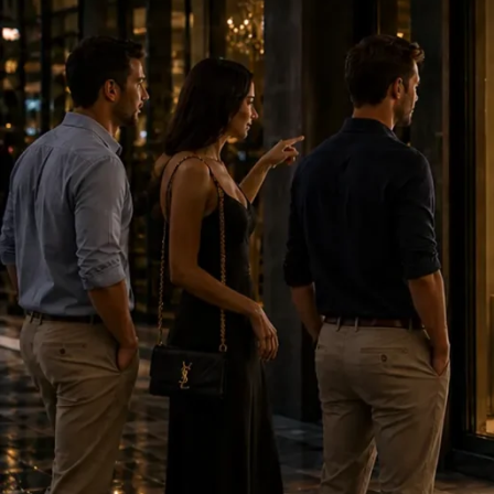
LED LightBox Fold & Go 85×200:
στήνεται γρήγορα και εντυπωσιά
Στον χώρο της οπτικής επικοινωνίας, η πρώτη εντύπωση πα
καταστήματος, έκθεση, showroom, reception ή σημείο πώ
άμεσα το βλέμμα και να αναδείξει το μήνυμα της επιχείρ
Το
LED LightBox Fold & Go 85×200
είναι μία έξυπνη και π
έντονη οπτική παρουσία, χωρίς πολύπλοκη συναρμολόγησ
Το μεγάλο του πλεονέκτημα: είναι πτ
Το σημαντικότερο χαρακτηριστικό του συγκεκριμένου Ligh
αντίθεση με άλλα φωτεινά συστήματα προβολής που απαι
έχει σχεδιαστεί ώστε να στήνεται γρήγορα και πρακτικά.
Αυτό το κάνει ιδανικό για επαγγελματίες που χρειάζονται
χωρίς να χάνεται πολύτιμος χρόνος στο στήσιμο.