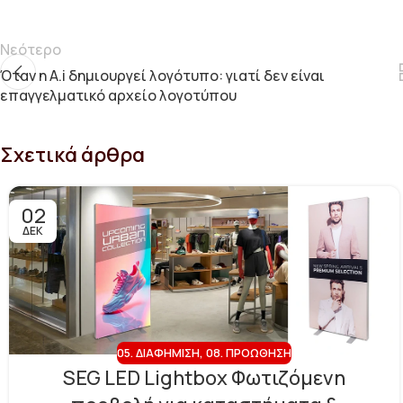
Νεότερο
Όταν η A.i δημιουργεί λογότυπο: γιατί δεν είναι
επαγγελματικό αρχείο λογοτύπου
Σχετικά άρθρα
02
ΔΕΚ
05. ΔΙΑΦΉΜΙΣΗ
,
08. ΠΡΟΏΘΗΣΗ
SEG LED Lightbox Φωτιζόμενη