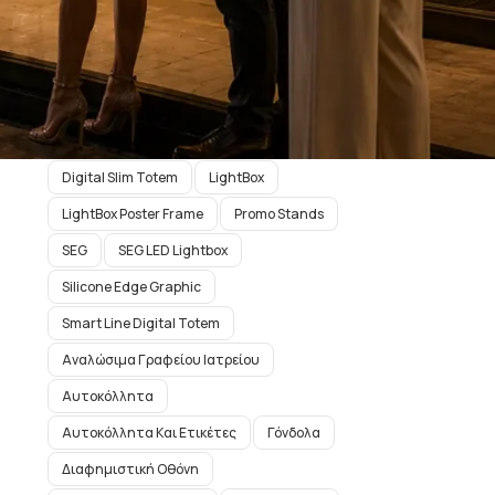
Ετικέτες προϊόντος
A-Board
Digital Signage
Digital Slim Totem
LightBox
LightBox Poster Frame
Promo Stands
SEG
SEG LED Lightbox
Silicone Edge Graphic
Smart Line Digital Totem
Αναλώσιμα Γραφείου Ιατρείου
Αυτοκόλλητα
Αυτοκόλλητα Και Ετικέτες
Γόνδολα
Διαφημιστική Οθόνη