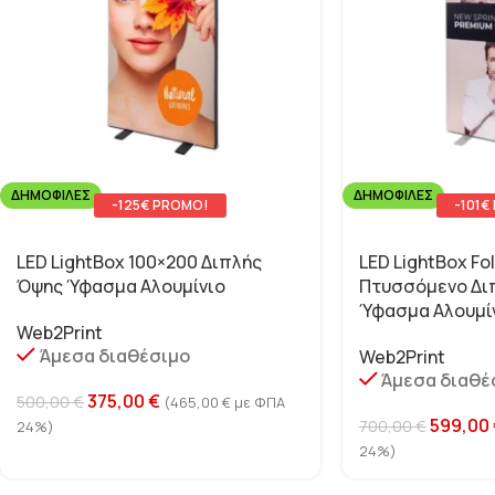
ΔΗΜΟΦΙΛΈΣ
ΔΗΜΟΦΙΛΈΣ
-125€ PROMO!
-101€
LED LightBox 100×200 Διπλής
LED LightBox Fo
Όψης Ύφασμα Αλουμίνιο
Πτυσσόμενο Δι
Ύφασμα Αλουμί
Web2Print
Άμεσα διαθέσιμο
Web2Print
Άμεσα διαθέ
375,00
€
500,00
€
(
465,00
€
με ΦΠΑ
599,00
700,00
€
24%)
24%)