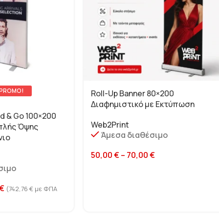
 PROMO!
Roll-Up Banner 80×200
Διαφημιστικό με Εκτύπωση
ld & Go 100×200
Web2Print
πλής Όψης
Άμεσα διαθέσιμο
νιο
50,00
€
–
70,00
€
σιμο
€
(
742,76
€
με ΦΠΑ