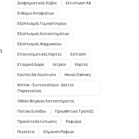
Διαφημιστικός Κύβος
Εκτύπωση A6
Ενθύμιο Αποφοίτων
Εξοπλισμός Γυμναστηρίου
Εξοπλισμός Καταστημάτων
Εξοπλισμός Φαρμακείου
ά
Επαγγελματικές Κάρτες
Εστίαση
Εταιρικά Δώρα
Ιατρείο
Κάρτες
Κούπες Με Λογότυπο
Μενού Delivery
Μπλοκ - Συνταγολόγιο - Δελτίο
Παραγγελίας
Οθόνη Βιτρίνας Καταστήματος
Πατάκι Εισόδου
Προωθητικό Τραπέζι
Προϊόντα Εκτύπωσης
Ραφιέρα
Ρεγκλέτα
Σήμανση Ραφιών