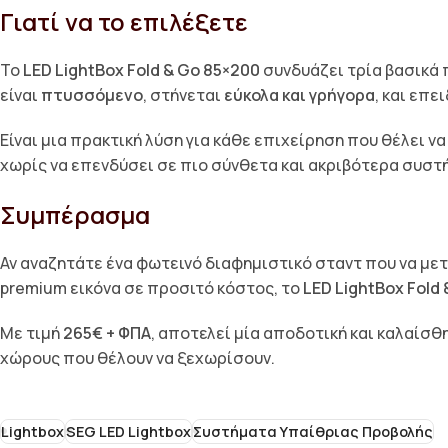
Γιατί να το επιλέξετε
Το
LED LightBox Fold & Go 85×200
συνδυάζει τρία βασικά
είναι
πτυσσόμενο
, στήνεται
εύκολα και γρήγορα
, και επε
Είναι μια πρακτική λύση για κάθε επιχείρηση που θέλει 
χωρίς να επενδύσει σε πιο σύνθετα και ακριβότερα συστ
Συμπέρασμα
Αν αναζητάτε ένα φωτεινό διαφημιστικό σταντ που να μετ
premium εικόνα σε προσιτό κόστος, το
LED LightBox Fold
Με τιμή
265€ + ΦΠΑ
, αποτελεί μία αποδοτική και καλαίσθη
χώρους που θέλουν να ξεχωρίσουν.
Lightbox
SEG LED Lightbox
Συστήματα Υπαίθριας Προβολής