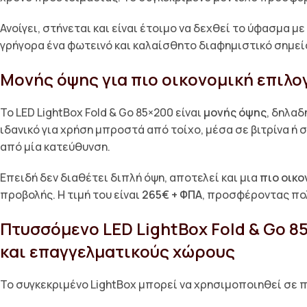
Ανοίγει, στήνεται και είναι έτοιμο να δεχθεί το ύφασμα 
γρήγορα ένα φωτεινό και καλαίσθητο διαφημιστικό σημεί
Μονής όψης για πιο οικονομική επιλο
Το LED LightBox Fold & Go 85×200 είναι
μονής όψης
, δηλαδ
ιδανικό για χρήση μπροστά από τοίχο, μέσα σε βιτρίνα ή 
από μία κατεύθυνση.
Επειδή δεν διαθέτει διπλή όψη, αποτελεί και μια
πιο οικο
προβολής. Η τιμή του είναι
265€ + ΦΠΑ
, προσφέροντας πολ
Πτυσσόμενο LED LightBox Fold & Go 85
και επαγγελματικούς χώρους
Το συγκεκριμένο LightBox μπορεί να χρησιμοποιηθεί σε 