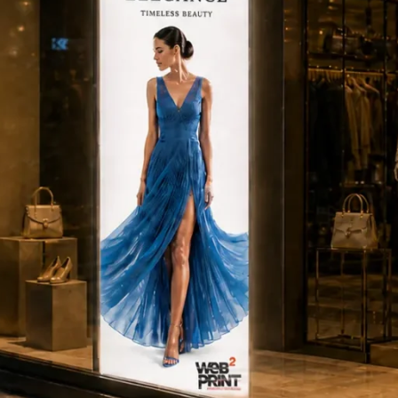
 η πτυσσόμενη λύση προβολής που
ζει
ίζει καθοριστικό ρόλο. Είτε πρόκειται για βιτρίνα
λησης, ένα φωτεινό διαφημιστικό σταντ μπορεί να τραβήξ
ησης με επαγγελματικό τρόπο.
ρακτική λύση προβολής, σχεδιασμένη για όσους θέλουν
η και χωρίς μεγάλο κόστος.
υσσόμενο
tBox είναι ότι
διπλώνει και μεταφέρεται εύκολα
. Σε
τούν περισσότερο χρόνο στη συναρμολόγηση, το Fold & G
 μία λύση που μπορεί να χρησιμοποιηθεί ξανά και ξανά,