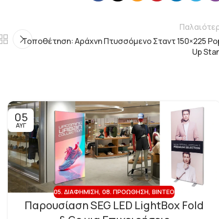
Παλαιότε
Τοποθέτηση: Αράχνη Πτυσσόμενο Σταντ 150×225 Po
Up Sta
05
ΑΥΓ
05. ΔΙΑΦΉΜΙΣΗ
,
08. ΠΡΟΏΘΗΣΗ
,
ΒΊΝΤΕΟ
Παρουσίαση SEG LED LightBox Fold