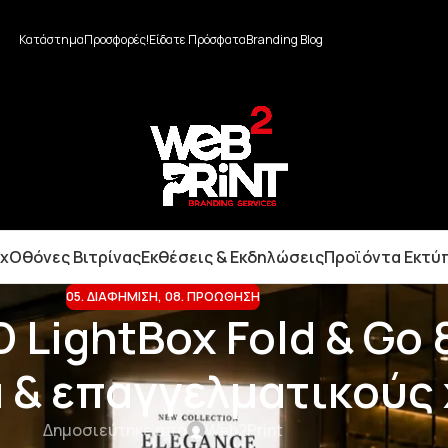
Κατάστημα
Προσφορές!
Είδατε Πρόσφατα
Branding Blog
ox
Οθόνες Βιτρίνας
Εκθέσεις & Εκδηλώσεις
Προϊόντα Εκτύ
05. ΔΙΑΦΉΜΙΣΗ
,
08. ΠΡΟΏΘΗΣΗ
 LightBox Fold & Go 
 & επαγγελματικούς
Δημοσιεύτηκε από
Web2Print