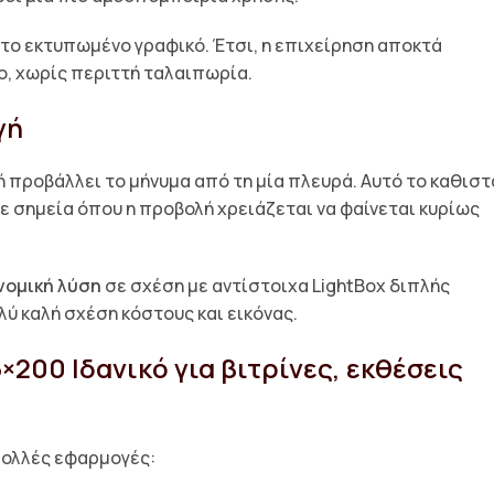
με το εκτυπωμένο γραφικό. Έτσι, η επιχείρηση αποκτά
ο, χωρίς περιττή ταλαιπωρία.
γή
ή προβάλλει το μήνυμα από τη μία πλευρά. Αυτό το καθιστ
σε σημεία όπου η προβολή χρειάζεται να φαίνεται κυρίως
νομική λύση
σε σχέση με αντίστοιχα LightBox διπλής
ύ καλή σχέση κόστους και εικόνας.
×200 Ιδανικό για βιτρίνες, εκθέσεις
πολλές εφαρμογές: