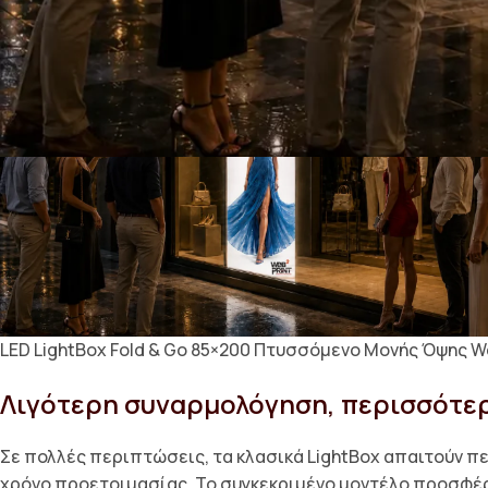
LED LightBox Fold & Go 85×200 Πτυσσόμενο Μονής Όψης W
Λιγότερη συναρμολόγηση, περισσότερ
Σε πολλές περιπτώσεις, τα κλασικά LightBox απαιτούν 
χρόνο προετοιμασίας. Το συγκεκριμένο μοντέλο προσφέρ