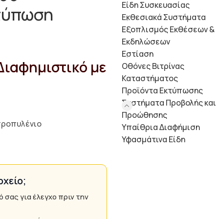
Είδη Συσκευασίας
κτύπωση
Εκθεσιακά Συστήματα
Εξοπλισμός Εκθέσεων &
Εκδηλώσεων
Εστίαση
Διαφημιστικό με
Οθόνες Βιτρίνας
Καταστήματος
Προϊόντα Εκτύπωσης
Συστήματα Προβολής και
Προώθησης
προπυλένιο
Υπαίθρια Διαφήμιση
Υφασμάτινα Είδη
ρχείο;
ό σας για έλεγχο πριν την