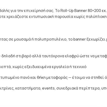
ής για την επιχείρησή σας. Το Roll-Up Banner 80×200 εκ. ε
οτε χρειάζεστε εντυπωσιακή παρουσία χωρίς πολύπλοκη
ητας σε μουσαμά ή πολυπροπυλένιο, το banner ξεχωρίζει 
— δηλαδή στιβαρό αλλά ταυτόχρονα ελαφρύ ώστε να μετα
 λεπτά, χωρίς εξειδικευμένα εργαλεία ή τεχνικό
 εκτυπωμένο πανό και θήκη μεταφοράς — έτοιμο να στηθεί 
, βιτρίνες, καταστήματα, events, συνεδριακά περίπτερα, 