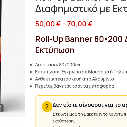
Διαφημιστικό με Ε
50,00
€
–
70,00
€
Roll-Up Banner 80×200 
Εκτύπωση
Διάσταση: 80x200cm
Εκτύπωση: Έγχρωμη σε Μουσαμά ή Πολυ
Ανθεκτική κατασκευή από Αλουμίνιο
Περιλαμβάνεται τσάντα μεταφοράς
Δεν είστε σίγουροι για το α
?
Στείλτε μας τη μακέτα ή το λογότυπ
εκτύπωση.