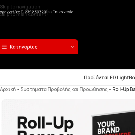
Skip to navigation
αραγγελίες
Τ. 2392 307201
>> Επικοινωνία
Skip to main content
Κατηγορίες
Προϊόντα
LED LightB
Αρχική
•
Συστήματα Προβολής και Προώθησης
•
Roll-Up 