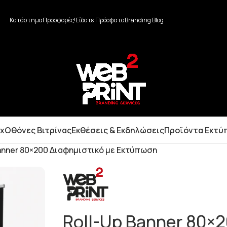
Κατάστημα
Προσφορές!
Είδατε Πρόσφατα
Branding Blog
ox
Οθόνες Βιτρίνας
Εκθέσεις & Εκδηλώσεις
Προϊόντα Εκτύ
Banner 80×200 Διαφημιστικό με Εκτύπωση
Roll-Up Banner 80×