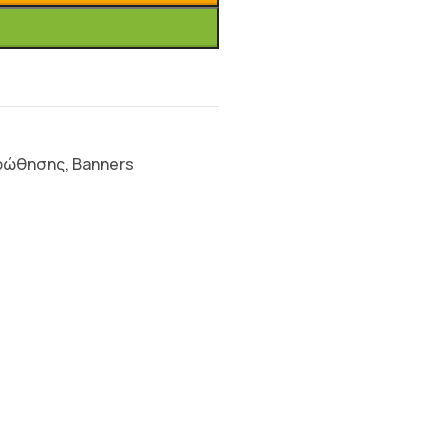
ροώθησης
,
Banners