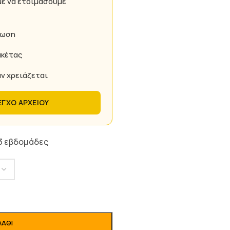
με να ετοιμάσουμε
πωση
ακέτας
ν χρειάζεται
ΕΓΧΟ ΑΡΧΕΙΟΥ
 3 εβδομάδες
ΛΆΘΙ