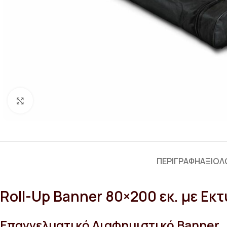
Κλικ για μεγέθυνση
ΠΕΡΙΓΡΑΦΉ
ΑΞΙΟΛΟ
Roll-Up Banner 80×200 εκ. με Ε
Επαγγελματικό Διαφημιστικό Banner