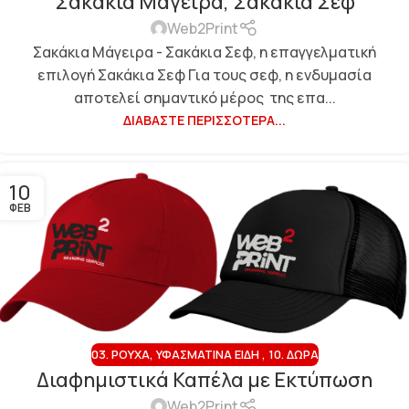
Σακάκια Μάγειρα, Σακάκια Σεφ
Web2Print
Σακάκια Μάγειρα - Σακάκια Σεφ, η επαγγελματική
επιλογή Σακάκια Σεφ Για τους σεφ, η ενδυμασία
αποτελεί σημαντικό μέρος της επα...
ΔΙΑΒΆΣΤΕ ΠΕΡΙΣΣΌΤΕΡΑ...
10
ΦΕΒ
03. ΡΟΎΧΑ, ΥΦΑΣΜΆΤΙΝΑ ΕΊΔΗ
,
10. ΔΏΡΑ
Διαφημιστικά Καπέλα με Εκτύπωση
Web2Print