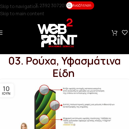
T. 2392 307201
Αναζήτηση
Skip to navigation
Skip to main content
03. Ρούχα, Υφασμάτινα
Είδη
10
ΙΟΎΝ