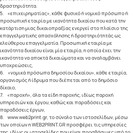
δραστηριότητα.
5. «επιχειρηµατίας», κάθε φυσικό ή νοµικό πρόσωπο ή
προσωπική εταιρία µε ικανότητα δικαίου που κατά την
κατάρτιση µιας δικαιοπραξίας ενεργεί στο πλαίσιο της
επαγγελµατικής απασχόλησης ή δραστηριότητάς ως
ελεύθερου επαγγελµατία. Προσωπική εταιρία µε
ικανότητα δικαίου είναι µία εταιρία, η οποία έχει την
ικανότητα να αποκτά δικαιώµατα και να αναλαµβάνει
υποχρεώσεις,
6. «νοµικά πρόσωπα δηµοσίου δικαίου», κάθε εταιρία,
οργανισµός ή ίδρυµα που διέπεται από το δηµόσιο
δίκαιο,
7. «παροχή», όλα τα είδη παροχής, ιδίως παροχή
υπηρεσιών και έργου, καθώς και παραδόσεις και
παραδόσεις έργων,
8. www.web2print.gr, το σύνολο των ιστοσελίδων, µέσω
των οποίων η WEB2PRINT.GR προσφέρει τις υπηρεσίες
της, ιδίως οι ιστοσελίδες που είναι προσβάσιµες υπό το