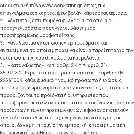
διαδικτυακή πύλη www.web2print.gr, όπως π.χ.
επαγγελµατικές κάρτες, φέιγ βολάν, κάρτες και αφίσες,
2. «έντυπα», εκτυπωµένα φυλλάδια, τα οποία ο
παραγγελιοδότης παραγγέλει βάσει µιάς
προσφερόµενης µορφοποίησης,
3. «αναλώσιµα εκτύπωσης» εµπορεύµατα και
αντικείµενα, τα οποία µπορεί να είναι απαραίτητα για την
εκτύπωση, π.χ. χαρτί, χρώµατα και µελάνια,
4. «καταναλωτής», κατ’ άρθρ. 2 Κ.Υ.Α. αριθ. Z1-
891/13.8.2013 µε το οποίο τροποποιείται το αρθρο 1 Ν.
2251/1994, κάθε φυσικό ή νοµικό πρόσωπο ή ενώσεις
προσώπων χωρίς νοµική προσωπικότητα, για τα οποία
προορίζονται τα προϊόντα ή οι υπηρεσίες που
προσφέρονται στην αγορά και τα οποία κάνουν χρήση των
προϊόντων ή των υπηρεσιών αυτών, εφόσον αποτελούν
τον τελικό αποδέκτη τους, ενεργώντας για λόγους οι
οποίοι δεν εµπίπτουν στην εµπορική, επιχειρηµατική,
βιοτεχνική ή ελευθέρια επαγγελµατική τους