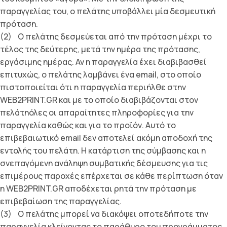
παραγγελίας του, ο πελάτης υποβάλλει µία δεσµευτική
πρόταση.
(2) Ο πελάτης δεσµεύεται από την πρόταση µέχρι το
τέλος της δεύτερης, µετά την ηµέρα της πρότασης,
εργάσιµης ηµέρας. Αν η παραγγελία έχει διαβιβασθεί
επιτυχώς, ο πελάτης λαµβάνει ένα email, στο οποίο
πιστοποιείται ότι η παραγγελία περιήλθε στην
WEB2PRINT.GR και µε το οποίο διαβιβάζονται στον
πελάτηόλες οι απαραίτητες πληροφορίες για την
παραγγελία καθώς και για το προϊόν. Αυτό το
επιβεβαιωτικό email δεν αποτελεί ακόµη αποδοχή της
εντολής του πελάτη. Η κατάρτιση της σύµβασης και η
σνεπαγόµενη ανάληψη συµβατικής δέσµευσης για τις
επιµέρους παροχές επέρχεται σε κάθε περίπτωση όταν
η WEB2PRINT.GR αποδέχεται ρητά την πρόταση µε
επιβεβαίωση της παραγγελίας.
(3) Ο πελάτης µπορεί να διακόψει οποτεδήποτε την
παραγγελία κλείνοντας το παράθυρο του προγράµµατος