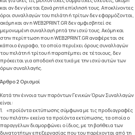
και για όλες τις µελλοντικές συµβατικές σχέσεις, ακόµη
και αν δεν γίνεται ξανά ρητή επίκλησή τους. Αποκλίνοντες
όροι συναλλαγών του πελάτη ή τρίτων δεν εφαρµόζονται,
ακόµη και αν η WEB2PRINT.GR δεν αµφισβητεί σε
µεµονωµένη συναλλαγή ρητά την ισχύ τους. Ακόµη και
στην περίπτωση που η WEB2PRINT.GR αναφέρεται σε
κάποιο έγγραφο, το οποίο περιέχει όρους συναλλαγών
του πελάτη ή τρίτου ή παραπέµπει σε τέτοιους, δεν
πρόκειται για αποδοχή σχετικά µε την ισχύ αυτών των
όρων συναλλαγής.
Άρθρο 2 Ορισµοί
Κατά την έννοια των παρόντων Γενικών Όρων Συναλλαγών
είναι:
1. «προϊόντα εκτύπωσης σύµφωνα µε τις προδιαγραφές
του πελάτη» εκείνα τα προϊόντα εκτύπωσης, τα οποία ο
παραγγέλων διαµορφώνει ο ίδιος, µε τη βοήθεια των
δυνατοτήτων επεξεργασίας που του παρέχονται από τη