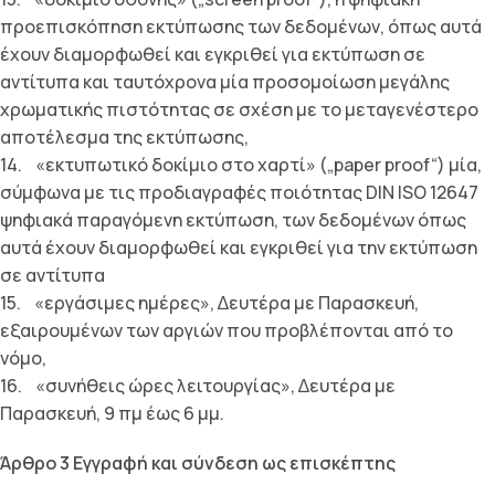
προεπισκόπηση εκτύπωσης των δεδοµένων, όπως αυτά
έχουν διαµορφωθεί και εγκριθεί για εκτύπωση σε
αντίτυπα και ταυτόχρονα µία προσοµοίωση µεγάλης
χρωµατικής πιστότητας σε σχέση µε το µεταγενέστερο
αποτέλεσµα της εκτύπωσης,
14. «εκτυπωτικό δοκίµιο στο χαρτί» („paper proof“) µία,
σύµφωνα µε τις προδιαγραφές ποιότητας DIN ISO 12647
ψηφιακά παραγόµενη εκτύπωση, των δεδοµένων όπως
αυτά έχουν διαµορφωθεί και εγκριθεί για την εκτύπωση
σε αντίτυπα
15. «εργάσιµες ηµέρες», ∆ευτέρα µε Παρασκευή,
εξαιρουµένων των αργιών που προβλέπονται από το
νόµο,
16. «συνήθεις ώρες λειτουργίας», ∆ευτέρα µε
Παρασκευή, 9 πμ έως 6 μμ.
Άρθρο 3 Εγγραφή και σύνδεση ως επισκέπτης