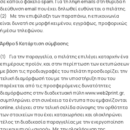
σε κάποιο φάκελο spam. Για τη λήψη emails στη θυρίδα ή
διεύθυνση email που έχει δηλωθεί ευθύνεται ο πελάτης.
(2) Με την επιφύλαξη των παραπάνω, η επικοινωνία
είναι δυνατή σε µορφή κειµένου, εγγράφως, προφορικώς
ή µέσω τηλεφώνου.
Άρθρο 5 Κατάρτιση σύµβασης
(1) Για την παραγγελία, ο πελάτης επιλέγει καταρχήν ένα
επιµέρους προϊόν, και στην περίπτωση των εκτυπώσεων
µε βάση τις προδιαγραφές του πελάτη προσδιορίζει την
τελική διαµόρφωσή του µε την υποστήριξη που του
παρέχεται από τις προσφερόµενες δυνατότητες
διαµόρφωσης στην διαδικτυακή πύλη www.web2print.gr,
συµπληρώνει στη συνέχεια τα έντυπα που εµφανίζονται
οnline, ελέγχει στην τελική σελίδα σύνοψης την ορθότητα
των στοιχείων που έχει καταχωρήσει και ολοκληρώνει
τέλος τη διαδικασία παραγγελίας µε την ενεργοποίηση
του κουµπιού «αγορά». Με την ολοκλήρωση της