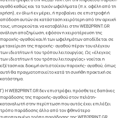
αγαθό καθώς και τα τυχόν ωφελήματα (π.χ. οφέλη από τη
χρήση), εν όλω ή εν μέρει, ή προβαίνει σε επιστροφή ή
απόδοση αυτών σε κατάσταση χειρότερη από την αρχική
τους, υποχρεούται να καταβάλλει στην WEB2PRINT.GR
ανάλογη αποζημίωση, εφόσον η χειροτέρευση της
παροχής-αγαθού και/ή των ωφελημάτων αποδίδεται σε
μεταχείριση της παροχής- αγαθού πέραν του ελέγχου
των ιδιοτήτων ή του τρόπου λειτουργίας. Ως «έλεγχος
των ιδιοτήτων ή του τρόπου λειτουργίας» νοείται η
εξέταση και δοκιμή αντιστοίχου παροχής- αγαθού, όπως
αυτή θα πραγματοποιείτο κατά τη συνήθη πρακτική σε
κατάστημα.
Γ) Η WEB2PRINT.GR δεν επιστρέφει πρόσθετες δαπάνες
παράδοσης της παροχής-αγαθού στoν πελάτη-
καταναλωτή στην περίπτωση που αυτός έχει επιλέξει
τρόπο παράδοσης άλλο από τον φθηνότερο
τυποποιημένο τρόπο παράδοσης της WEB2PRINT.GR.