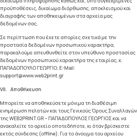
δικαίωµα πληροφόρησης καθώς και, υπό συγκεκριµένες
προϋποθέσεις, δικαίωµα διόρθωσης, αποκλεισµού και
διαγραφής των αποθηκευµένων στα αρχεία µας
δεδοµένων σας.
Σε περίπτωση που έχετε απορίες σχετικά µε την
προστασία δεδοµένων προσωπικού χαρακτήρα,
παρακαλούµε απευθυνθείτε στον υπεύθυνο προστασίας
δεδοµένων προσωπικού χαρακτήρα της εταιρίας, κ.
ΠΑΠΑΔΟΠΟΥΛΟ ΓΕΩΡΓΙΟ, E-Mail:
support@www.web2print.gr
VII. Αποθήκευση
Μπορείτε να αποθηκεύσετε µόνιµα τη διαθέσιµη
ενηµέρωση πελατών και τους Γενικούς Όρους Συναλλαγών
της WEB2PRINT.GR – ΠΑΠΑΔΟΠΟΥΛΟΣ ΓΕΩΡΓΙΟΣ και να
ανακαλείτε το αρχείο οποτεδήποτε, κι όταν βρίσκεστε
εκτός σύνδεσης (offline). Για το άνοιγµα του αρχείου