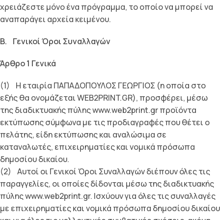
χρειάζεστε µόνο ένα πρόγραµµα, το οποίο να µπορεί να
αναπαράγει αρχεία κειµένου.
B. Γενικοί Όροι Συναλλαγών
Άρθρο 1 Γενικά
(1) Η εταιρία ΠΑΠΑΔΟΠΟΥΛΟΣ ΓΕΩΡΓΙΟΣ (η οποία στο
εξής θα ονοµάζεται WEB2PRINT.GR), προσφέρει, µέσω
της διαδικτυακής πύλης www.web2print.gr προϊόντα
εκτύπωσης σύµφωνα µε τις προδιαγραφές που θέτει ο
πελάτης, είδη εκτύπωσης και αναλώσιµα σε
καταναλωτές, επιχειρηµατίες και νοµικά πρόσωπα
δηµοσίου δικαίου.
(2) Αυτοί οι Γενικοί Όροι Συναλλαγών διέπουν όλες τις
παραγγελίες, οι οποίες δίδονται µέσω της διαδικτυακής
πύλης www.web2print.gr. Ισχύουν για όλες τις συναλλαγές
µε επιχειρηµατίες και νοµικά πρόσωπα δηµοσίου δικαίου