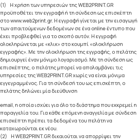
(1) Η χρήση των υπηρεσιών της WEB2PRINT.GR
προϋποθέτει την εγγραφή ή τη σύνδεση ως επισκέπτη
στο www.web2print.gr. Η εγγραφή γίνεται µε την εισαγωγή
των απαιτούµενων δεδοµένων σε ένα online έντυπο που
έχει προβλεφθεί για το σκοπό αυτόν. Η εγγραφή
ολοκληρώνεται µε «κλικ» στο κουµπί «ολοκλήρωση
εγγραφής». Με την ολοκλήρωση της εγγραφής, ο πελάτης
δηµιουργεί έναν µόνιµο λογαριασµό. Με τη σύνδεση ως
επισκέπτης, ο πελάτης µπορεί να απολαµβάνει τις
υπηρεσίες της WEB2PRINT.GR χωρίς να είναι µόνιµα
εγγεγραµµένος. Για τη σύνδεσή του ως επισκέπτη, ο
πελάτης δηλώνει µία διεύθυνση
email, η οποία ισχύει για όλο το διάστηµα που εκκρεµεί η
παραγγελία του. Για κάθε επόµενη αναγγελία µε σύνδεση
επισκέπτη πρέπει τα δεδοµένα του πελάτη να
καταχωρούνται εκ νέου.
(2) Η WEB2PRINT.GR δικαιούται να απορρίψει την