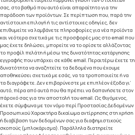
ταχυδροµική εταιρεία λαµβάνει γνώση των στοιχείων
σας, στο βαθµό που αυτό είναι απαραίτητο για την
παράδοση των προϊόντων. Σε περίπτωση που, παρά την
αντίστοιχη επιλογή ή τις αντίστοιχες οδηγίες, δεν
επιθυµείτε να λαµβάνετε πληροφορίες για νέα προϊόντα
και νεότερα σχετικά µε τις προσφορές µας στο email που
µας έχετε δηλώσει, µπορείτε να το ορίσετε αλλάζοντας
το προφίλ πελάτη ή µέσω της δυνατότητας κατάργησης
εγγραφής που υπάρχει σε κάθε email. Περαιτέρω έχετε τη
δυνατότητα να αναζητείτε τα δεδοµένα που έχουµε
αποθηκεύσει σχετικά µε εσάς, να τα τροποποιείτε ή να
τα διαγράφετε. ∆εν επιβαρύνεστε µε επιπλέον έξοδα γι’
αυτό, πέρα από αυτά που θα πρέπει να δαπανήσετε στον
πάροχό σας για την αποστολή του email. Ως θιγόµενος,
έχετε σύµφωνα µε τον νόµο περί Προστασίας ∆εδοµένων
Προσωπικού Χαρακτήρα δικαίωµα αντίρρησης στη χρήση
ή διαβίβαση των δεδοµένων σας για διαφηµιστικούς
σκοπούς (µπλοκάρισµα). Παράλληλα διατηρείτε