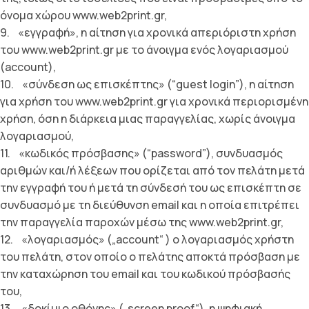
όνοµα χώρου www.web2print.gr,
9. «εγγραφή», η αίτηση για χρονικά απεριόριστη χρήση
του www.web2print.gr µε το άνοιγµα ενός λογαριασµού
(account),
10. «σύνδεση ως επισκέπτης» (“guest login”), η αίτηση
για χρήση του www.web2print.gr για χρονικά περιορισµένη
χρήση, όση η διάρκεια µιας παραγγελίας, χωρίς άνοιγµα
λογαριασµού,
11. «κωδικός πρόσβασης» (“password”), συνδυασµός
αριθµών και/ή λέξεων που ορίζεται από τον πελάτη µετά
την εγγραφή του ή µετά τη σύνδεσή του ως επισκέπτη σε
συνδυασµό µε τη διεύθυνση email και η οποία επιτρέπει
την παραγγελία παροχών µέσω της www.web2print.gr,
12. «λογαριασµός» („account“ ) ο λογαριασµός χρήστη
του πελάτη, στον οποίο ο πελάτης αποκτά πρόσβαση µε
την καταχώρηση του email και του κωδικού πρόσβασής
του,
13. «δοκίµιο οθόνης» („screen proof“), η ψηφιακή