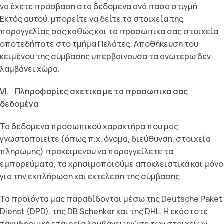
να έχετε πρόσβαση στα δεδοµένα ανά πάσα στιγµή.
Εκτός αυτού, µπορείτε να δείτε τα στοιχεία της
παραγγελίας σας καθώς και τα προσωπικά σας στοιχεία
οποτεδήποτε στο τµήµα Πελάτες. Αποθήκευση του
κειµένου της σύµβασης υπερβαίνουσα τα ανωτέρω δεν
λαµβάνει χώρα.
VI. Πληροφορίες σχετικά µε τα προσωπικά σας
δεδοµένα
Τα δεδοµένα προσωπικού χαρακτήρα που µας
γνωστοποιείτε (όπως π.χ. όνοµα, διεύθυνση, στοιχεία
πληρωµής) προκειµένου να παραγγείλετε τα
εµπορεύµατα, τα χρησιµοποιούµε αποκλειστικά και µόνο
για την εκπλήρωση και εκτέλεση της σύµβασης.
Τα προϊόντα µας παραδίδονται µέσω της Deutsche Paket
Dienst (DPD), της DB Schenker και της DHL. Η εκάστοτε