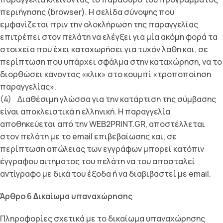
περιήγησης (browser). Η σελίδα σύνοψης που
εµφανίζεται πριν την ολοκλήρωση της παραγγελίας
επιτρέπει στον πελάτη να ελέγξει για µία ακόµη φορά τα
στοιχεία που έχει καταχωρήσει για τυχόν λάθη και, σε
περίπτωση που υπάρχει σφάλµα στην καταχώρηση, να το
διορθώσει κάνοντας «κλικ» στο κουµπί «τροποποίηση
παραγγελίας».
(4) ∆ιαθέσιµη γλώσσα για την κατάρτιση της σύµβασης
είναι αποκλειστικά η ελληνική. Η παραγγελία
αποθηκεύεται από την WEB2PRINT.GR, αποστέλλεται
στον πελάτη µε το email επιβεβαίωσης και, σε
περίπτωση απώλειας των εγγράφων µπορεί κατόπιν
έγγραφου αιτήµατος του πελάτη να του αποσταλεί
αντίγραφο µε δικά του έξοδα ή να διαβιβαστεί µε email.
Άρθρο 6 ∆ικαίωµα υπαναχώρησης
Πληροφορίες σχετικά με το δικαίωμα υπαναχώρησης