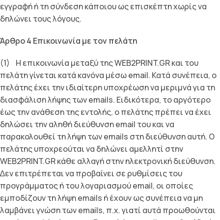
εγγραφή ή τη σύνδεση κάποιου ως επισκέπτη χωρίς να
δηλώνει τους λόγους.
Άρθρο 4 Επικοινωνία µε τον πελάτη
(1) Η επικοινωνία µεταξύ της WEB2PRINT.GR και του
πελάτη γίνεται κατά κανόνα µέσω email. Κατά συνέπεια, ο
πελάτης έχει την ιδιαίτερη υποχρέωση να µεριµνά για τη
διασφάλιση λήψης των emails. Ειδικότερα, το αργότερο
έως την ανάθεση της εντολής, ο πελάτης πρέπει να έχει
δηλώσει την αληθή διεύθυνση email του και να
παρακολουθεί τη λήψη των emails στη διεύθυνση αυτή. Ο
πελάτης υποχρεούται να δηλώνει αµελλητί στην
WEB2PRINT.GR κάθε αλλαγή στην ηλεκτρονική διεύθυνση.
∆εν επιτρέπεται να προβαίνει σε ρυθµίσεις του
προγράµµατος ή του λογαριασµού email, οι οποίες
εµποδίζουν τη λήψη emails ή έχουν ως συνέπεια να µη
λαµβάνει γνώση των emails, π.χ. γιατί αυτά προωθούνται