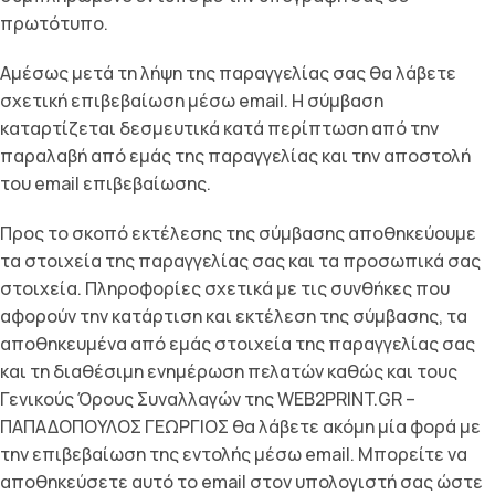
πρωτότυπο.
Αµέσως µετά τη λήψη της παραγγελίας σας θα λάβετε
σχετική επιβεβαίωση µέσω email. Η σύµβαση
καταρτίζεται δεσµευτικά κατά περίπτωση από την
παραλαβή από εµάς της παραγγελίας και την αποστολή
του email επιβεβαίωσης.
Προς το σκοπό εκτέλεσης της σύµβασης αποθηκεύουµε
τα στοιχεία της παραγγελίας σας και τα προσωπικά σας
στοιχεία. Πληροφορίες σχετικά µε τις συνθήκες που
αφορούν την κατάρτιση και εκτέλεση της σύµβασης, τα
αποθηκευµένα από εµάς στοιχεία της παραγγελίας σας
και τη διαθέσιµη ενηµέρωση πελατών καθώς και τους
Γενικούς Όρους Συναλλαγών της WEB2PRINT.GR –
ΠΑΠΑΔΟΠΟΥΛΟΣ ΓΕΩΡΓΙΟΣ θα λάβετε ακόµη µία φορά µε
την επιβεβαίωση της εντολής µέσω email. Μπορείτε να
αποθηκεύσετε αυτό το email στον υπολογιστή σας ώστε