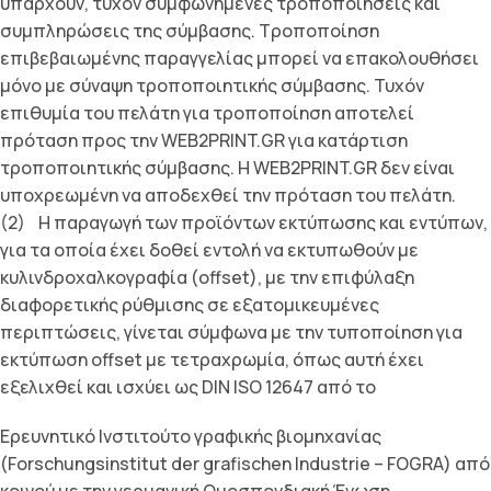
υπάρχουν, τυχόν συμφωνημένες τροποποιήσεις και
συμπληρώσεις της σύμβασης. Τροποποίηση
επιβεβαιωμένης παραγγελίας μπορεί να επακολουθήσει
μόνο με σύναψη τροποποιητικής σύμβασης. Τυχόν
επιθυμία του πελάτη για τροποποίηση αποτελεί
πρόταση προς την WEB2PRINT.GR για κατάρτιση
τροποποιητικής σύμβασης. Η WEB2PRINT.GR δεν είναι
υποχρεωμένη να αποδεχθεί την πρόταση του πελάτη.
(2) Η παραγωγή των προϊόντων εκτύπωσης και εντύπων,
για τα οποία έχει δοθεί εντολή να εκτυπωθούν με
κυλινδροχαλκογραφία (οffset), με την επιφύλαξη
διαφορετικής ρύθμισης σε εξατομικευμένες
περιπτώσεις, γίνεται σύμφωνα με την τυποποίηση για
εκτύπωση οffset με τετραχρωμία, όπως αυτή έχει
εξελιχθεί και ισχύει ως DIN ISO 12647 από το
Ερευνητικό Ινστιτούτο γραφικής βιομηχανίας
(Forschungsinstitut der grafischen Industrie – FOGRA) από