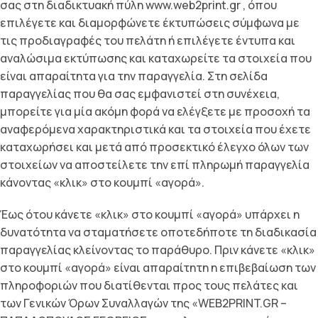
σας στη διαδικτυακή πύλη www.web2print.gr , όπου
επιλέγετε και διαµορφώνετε έκτυπώσεις σύµφωνα µε
τις προδιαγραφές του πελάτη ή επιλέγετε έντυπα και
αναλώσιµα εκτύπωσης και καταχωρείτε τα στοιχεία που
είναι απαραίτητα για την παραγγελία. Στη σελίδα
παραγγελίας που θα σας εµφανιστεί στη συνέχεια,
µπορείτε για µία ακόµη φορά να ελέγξετε µε προσοχή τα
αναφερόµενα χαρακτηριστικά και τα στοιχεία που έχετε
καταχωρήσει και µετά από προσεκτικό έλεγχο όλων των
στοιχείων να αποστείλετε την επί πληρωµή παραγγελία
κάνοντας «κλικ» στο κουµπί «αγορά».
Έως ότου κάνετε «κλικ» στο κουµπί «αγορά» υπάρχει η
δυνατότητα να σταµατήσετε οποτεδήποτε τη διαδικασία
παραγγελίας κλείνοντας το παράθυρο. Πριν κάνετε «κλικ»
στο κουµπί «αγορά» είναι απαραίτητη η επιβεβαίωση των
πληροφοριών που διατίθενται προς τους πελάτες και
των Γενικών Όρων Συναλλαγών της «WEB2PRINT.GR –