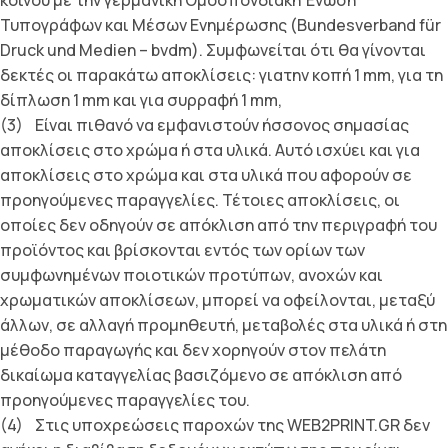
κοινού με την γερμανική Ομοσπονδιακή Ένωση
Τυπογράφων και Μέσων Ενημέρωσης (Bundesverband für
Druck und Medien – bvdm). Συμφωνείται ότι θα γίνονται
δεκτές οι παρακάτω αποκλίσεις: γιατην κοπή 1 mm, για τη
δίπλωση 1 mm και για συρραφή 1 mm,
(3) Είναι πιθανό να εμφανιστούν ήσσονος σημασίας
αποκλίσεις στο χρώμα ή στα υλικά. Αυτό ισχύει και για
αποκλίσεις στο χρώμα και στα υλικά που αφορούν σε
προηγούμενες παραγγελίες. Τέτοιες αποκλίσεις, οι
οποίες δεν οδηγούν σε απόκλιση από την περιγραφή του
προϊόντος και βρίσκονται εντός των ορίων των
συμφωνημένων ποιοτικών προτύπων, ανοχών και
χρωματικών αποκλίσεων, μπορεί να οφείλονται, μεταξύ
άλλων, σε αλλαγή προμηθευτή, μεταβολές στα υλικά ή στη
μέθοδο παραγωγής και δεν χορηγούν στον πελάτη
δικαίωμα καταγγελίας βασιζόμενο σε απόκλιση από
προηγούμενες παραγγελίες του.
(4) Στις υποχρεώσεις παροχών της WEB2PRINT.GR δεν