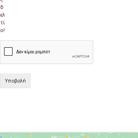
δ
ελ
τί
ο!
Υποβολή