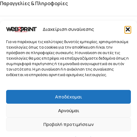
Παραγγελίες & Πληροφορίες
Blog
Διαχείριση συναίνεσης
Παραγγελίες
Για να παρέχουμε τις καλύτερες δυνατές εμπειρίες, χρησιμοποιούμε
τεχνολογίες όπως τα cookies για την αποθήκευση ή/και την
πρόσβαση σε πληροφορίες συσκευής. Η συναίνεση σε αυτές τις
Προϊόντα
τεχνολογίες θα μας επιτρέψει να επεξεργαζόμαστε δεδομένα όπως η
συμπεριφορά περιήγησης ή τα μοναδικά αναγνωριστικά σε αυτόν
Ενημερωτικό Δελτίο
τον ιστότοπο. Η μη συναίνεση ή η ανάκληση της συναίνεσης
© 2026 Web2Print
ενδέχεται να επηρεάσει αρνητικά ορισμένες λειτουργίες.
Branding Services
Συστήματα Προβολής, Προώθησης και Οπτικής
Αποδέχομαι
Επικοινωνίας Επιχειρήσεων
Αρνούμαι
ΠΟΛΙΤΙΚΉ ΑΠΟΡΡΉΤΟΥ
ΌΡΟΙ ΧΡΉΣΗΣ
COOKIE POLICY (EU)
Προβολή προτιμήσεων