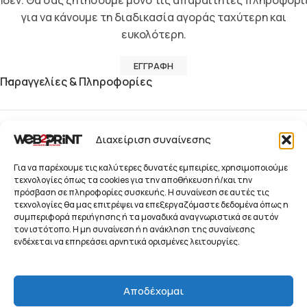
ηδέν. Θα σας ζητήσουμε μόνο τις απαραίτητες πληροφορί
για να κάνουμε τη διαδικασία αγοράς ταχύτερη και
ευκολότερη.
ΕΓΓΡΑΦΉ
Παραγγελίες & Πληροφορίες
Blog
Διαχείριση συναίνεσης
Παραγγελίες
Για να παρέχουμε τις καλύτερες δυνατές εμπειρίες, χρησιμοποιούμε
τεχνολογίες όπως τα cookies για την αποθήκευση ή/και την
πρόσβαση σε πληροφορίες συσκευής. Η συναίνεση σε αυτές τις
Προϊόντα
τεχνολογίες θα μας επιτρέψει να επεξεργαζόμαστε δεδομένα όπως η
συμπεριφορά περιήγησης ή τα μοναδικά αναγνωριστικά σε αυτόν
Ενημερωτικό Δελτίο
τον ιστότοπο. Η μη συναίνεση ή η ανάκληση της συναίνεσης
© 2026 Web2Print
ενδέχεται να επηρεάσει αρνητικά ορισμένες λειτουργίες.
Branding Services
Συστήματα Προβολής, Προώθησης και Οπτικής
Αποδέχομαι
Επικοινωνίας Επιχειρήσεων