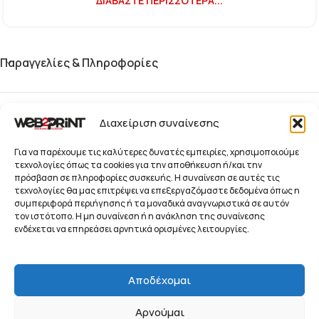
ΔΙΑΒΆΣΤΕ ΠΕΡΙΣΣΌΤΕΡΑ...
Παραγγελίες & Πληροφορίες
Blog
Διαχείριση συναίνεσης
Παραγγελίες
Για να παρέχουμε τις καλύτερες δυνατές εμπειρίες, χρησιμοποιούμε
τεχνολογίες όπως τα cookies για την αποθήκευση ή/και την
πρόσβαση σε πληροφορίες συσκευής. Η συναίνεση σε αυτές τις
Προϊόντα
τεχνολογίες θα μας επιτρέψει να επεξεργαζόμαστε δεδομένα όπως η
συμπεριφορά περιήγησης ή τα μοναδικά αναγνωριστικά σε αυτόν
Ενημερωτικό Δελτίο
τον ιστότοπο. Η μη συναίνεση ή η ανάκληση της συναίνεσης
© 2026 Web2Print
ενδέχεται να επηρεάσει αρνητικά ορισμένες λειτουργίες.
Branding Services
Συστήματα Προβολής, Προώθησης και Οπτικής
Αποδέχομαι
Επικοινωνίας Επιχειρήσεων
Αρνούμαι