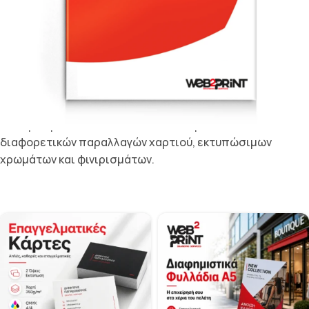
διαφημιστικές στήλες καθώς και αφίσες μεγάλου
μεγέθους για μεγάλες διαφημιστικές εκστρατείες,
πλαστικές αφίσες για εκδηλώσεις ή χρήσιμες αφίσες Α4
και αφίσες Α3 για πανεπιστήμια ή δημόσια κτίρια.
Με εμάς, όχι μόνο επωφελείστε από μια τεράστια
ποικιλία διαφορετικών μεγεθών και ειδικών διαστάσεων,
αλλά μπορείτε επίσης να επιλέξετε μεταξύ πολλών
διαφορετικών παραλλαγών χαρτιού, εκτυπώσιμων
χρωμάτων και φινιρισμάτων.