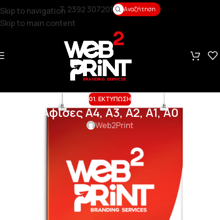
T. 2392 307201
Αναζήτηση
Skip to navigation
Skip to main content
01. ΕΚΤΎΠΩΣΗ
Αφίσες Α4, Α3, Α2, Α1, Α0
Web2Print
Εκτυπώστε αφίσες
Οι αφίσες είναι ευέλικτα διαφημιστικά προϊόντα που
μπορείτε να χρησιμοποιήσετε για εσωτερική ή
εξωτερική διαφήμιση ανάλογα με την επιλογή σας.
Στην web2print.gr μπορείτε να εκτυπώσετε αφίσες για