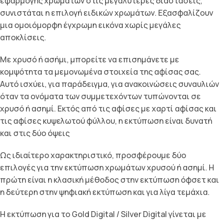
εφαρμογής χρωμάτων στις μεγαλύτερες διαστάσεις,
συνιστάται η επιλογή ειδικών χρωμάτων. Εξασφαλίζουν
μια ομοιόμορφη έγχρωμη εικόνα χωρίς μεγάλες
αποκλίσεις.
Με χρυσό ή ασήμι, μπορείτε να επισημάνετε με
κομψότητα τα μεμονωμένα στοιχεία της αφίσας σας.
Αυτό ισχύει, για παράδειγμα, για ανακοινώσεις συναυλιών
όταν τα ονόματα των συμμετεχόντων τυπώνονται σε
χρυσό ή ασημί. Εκτός από τις αφίσες με χαρτί αφίσας και
τις αφίσες κυψελωτού φύλλου, η εκτύπωση είναι δυνατή
και στις δύο όψεις
Ως ιδιαίτερο χαρακτηριστικό, προσφέρουμε δύο
επιλογές για την εκτύπωση χρωμάτων χρυσού ή ασημί. Η
πρώτη είναι η κλασική μέθοδος στην εκτύπωση όφσετ και
η δεύτερη στην ψηφιακή εκτύπωση και για λίγα τεμάχια.
Η εκτύπωση για το Gold Digital / Silver Digital γίνεται με