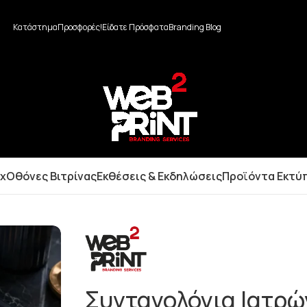
Κατάστημα
Προσφορές!
Είδατε Πρόσφατα
Branding Blog
ox
Οθόνες Βιτρίνας
Εκθέσεις & Εκδηλώσεις
Προϊόντα Εκτύ
Συνταγολόγια Ιατρώ