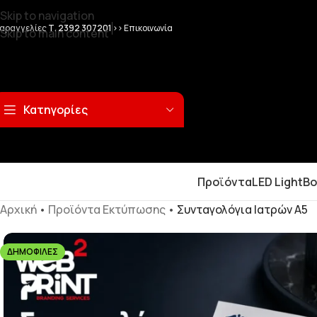
Skip to navigation
αραγγελίες
Τ. 2392 307201
>> Επικοινωνία
Skip to main content
Κατηγορίες
Προϊόντα
LED LightB
Αρχική
•
Προϊόντα Εκτύπωσης
•
Συνταγολόγια Ιατρών Α5
ΔΗΜΟΦΙΛΈΣ