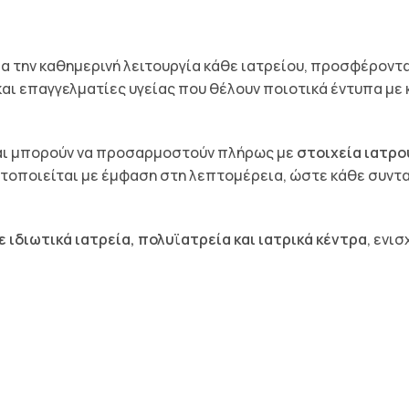
α την καθημερινή λειτουργία κάθε ιατρείου, προσφέροντα
ς και επαγγελματίες υγείας που θέλουν ποιοτικά έντυπα μ
, και μπορούν να προσαρμοστούν πλήρως με
στοιχεία ιατρο
τοποιείται με έμφαση στη λεπτομέρεια, ώστε κάθε συνταγ
 ιδιωτικά ιατρεία, πολυϊατρεία και ιατρικά κέντρα
, ενι