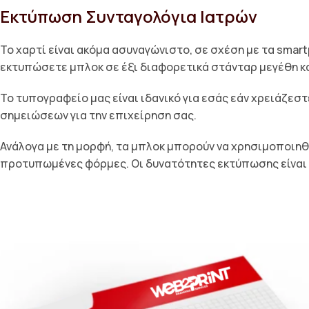
Εκτύπωση Συνταγολόγια Ιατρών
Το χαρτί είναι ακόμα ασυναγώνιστο, σε σχέση με τα smart
εκτυπώσετε μπλοκ σε έξι διαφορετικά στάνταρ μεγέθη κα
Το τυπογραφείο μας είναι ιδανικό για εσάς εάν χρειάζεσ
σημειώσεων για την επιχείρηση σας.
Ανάλογα με τη μορφή, τα μπλοκ μπορούν να χρησιμοποιηθ
προτυπωμένες φόρμες. Οι δυνατότητες εκτύπωσης είναι π