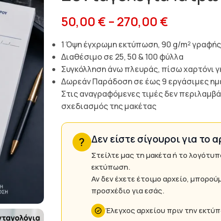
50,00
€
–
270,00
€
1 Όψη έγχρωμη εκτύπωση, 90 g/m² γραφή
Διαθέσιμο σε 25, 50 & 100 φύλλα
Συγκόλληση άνω πλευράς, πίσω χαρτόνι γ
Δωρεάν Παράδοση σε έως 9 εργάσιμες ημ
Στις αναγραφόμενες τιμές δεν περιλαμβά
σχεδιασμός της μακέτας
Δεν είστε σίγουροι για το α
?
Στείλτε μας τη μακέτα ή το λογότυπ
εκτύπωση.
Αν δεν έχετε έτοιμο αρχείο, μπορού
προσχέδιο για εσάς.
Έλεγχος αρχείου πριν την εκτύ