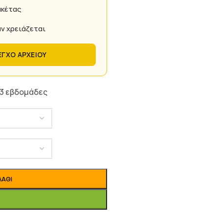
ακέτας
ν χρειάζεται
ΕΓΧΟ ΑΡΧΕΙΟΥ
 3 εβδομάδες
ΛΆΘΙ