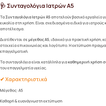
🩺 Συνταγολόγια Ιατρών Α5
Τα
Συνταγολόγια Ιατρών Α5
αποτελούν βασικό εργαλείο γι
ευκολία στη χρήση. Είναι σχεδιασμένα ειδικά για ιατρού
αποτέλεσμα.
Διατίθενται σε
μέγεθος Α5
, ιδανικό για πρακτική χρήση
στοιχεία επικοινωνίας και λογότυπο. Η εκτύπωση πραγμα
επαγγελματική.
Τα συνταγολόγια είναι κατάλληλα για
καθημερινή χρήση σε
του επαγγελματία υγείας.
✔ Χαρακτηριστικά
Μέγεθος: Α5
Καθαρή & ευανάγνωστη εκτύπωση