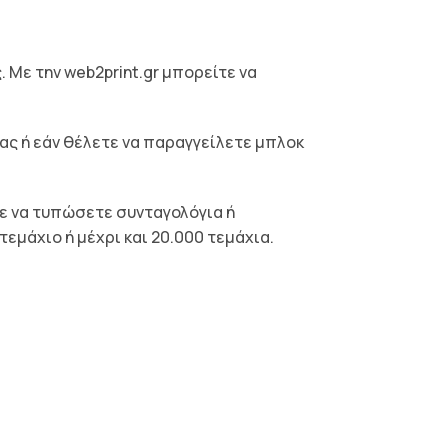
. Με την web2print.gr μπορείτε να
σας ή εάν θέλετε να παραγγείλετε μπλοκ
τε να τυπώσετε συνταγολόγια ή
εμάχιο ή μέχρι και 20.000 τεμάχια.