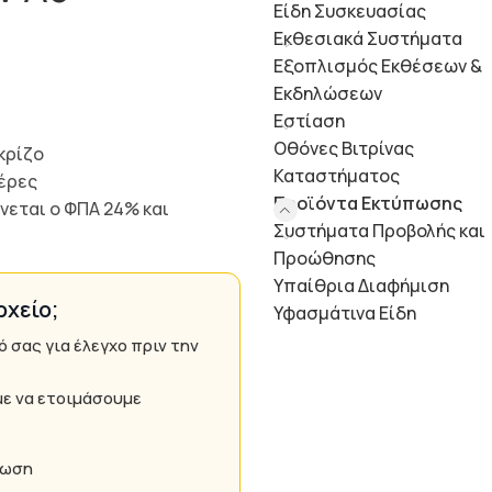
Είδη Συσκευασίας
Εκθεσιακά Συστήματα
Εξοπλισμός Εκθέσεων &
Εκδηλώσεων
ς
Εστίαση
Οθόνες Βιτρίνας
κρίζο
Καταστήματος
έρες
Προϊόντα Εκτύπωσης
νεται ο ΦΠΑ 24% και
Συστήματα Προβολής και
Προώθησης
Υπαίθρια Διαφήμιση
ρχείο;
Υφασμάτινα Είδη
ό σας για έλεγχο πριν την
με να ετοιμάσουμε
πωση