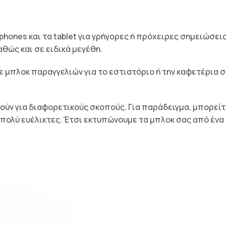
phones και τα tablet για γρήγορες ή πρόχειρες σημειώσεις
θώς και σε ειδικά μεγέθη.
τε μπλοκ παραγγελιών για το εστιατόριο ή την καφετέρια 
ούν για διαφορετικούς σκοπούς. Για παράδειγμα, μπορεί
ολύ ευέλικτες. Έτσι εκτυπώνουμε τα μπλοκ σας από ένα τ