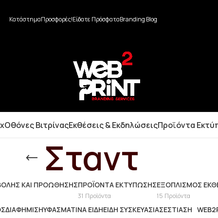
Κατάστημα
Προσφορές!
Είδατε Πρόσφατα
Branding Blog
ox
Οθόνες Βιτρίνας
Εκθέσεις & Εκδηλώσεις
Προϊόντα Εκτύ
Σταντ
ΟΛΉΣ ΚΑΙ ΠΡΟΏΘΗΣΗΣ
ΠΡΟΪΌΝΤΑ ΕΚΤΎΠΩΣΗΣ
ΕΞΟΠΛΙΣΜΌΣ ΕΚΘ
31 Προϊόντα
15 Προϊόντα
ΟΣ
ΔΙΑΦΉΜΙΣΗ
ΥΦΑΣΜΆΤΙΝΑ ΕΊΔΗ
ΕΊΔΗ ΣΥΣΚΕΥΑΣΊΑΣ
ΕΣΤΊΑΣΗ
WEB2P