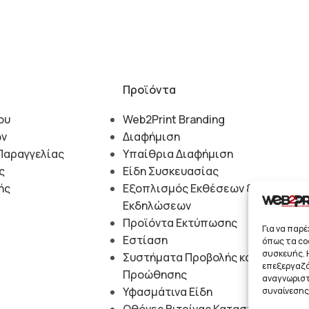
Προϊόντα
ου
Web2Print Branding
ών
Διαφήμιση
Παραγγελίας
Υπαίθρια Διαφήμιση
ς
Είδη Συσκευασίας
ής
Εξοπλισμός Εκθέσεων &
Εκδηλώσεων
Προϊόντα Εκτύπωσης
Για να παρ
Εστίαση
όπως τα co
συσκευής. Η
Συστήματα Προβολής και
επεξεργαζό
Προώθησης
αναγνωριστ
Υφασμάτινα Είδη
συναίνεσης 