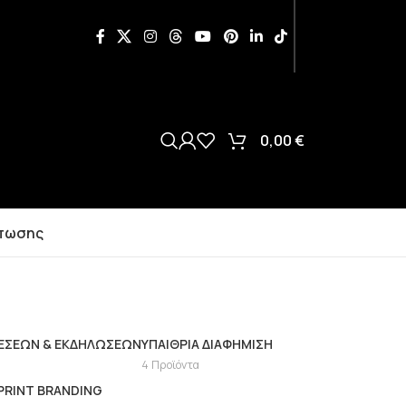
0,00
€
πωσης
ΈΣΕΩΝ & ΕΚΔΗΛΏΣΕΩΝ
ΥΠΑΊΘΡΙΑ ΔΙΑΦΉΜΙΣΗ
4 Προϊόντα
RINT BRANDING