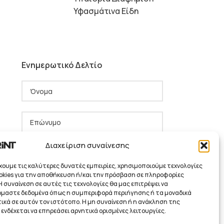
Υφασμάτινα Είδη
Ενημερωτικό Δελτίο
Διαχείριση συναίνεσης
έχουμε τις καλύτερες δυνατές εμπειρίες, χρησιμοποιούμε τεχνολογίες
okies για την αποθήκευση ή/και την πρόσβαση σε πληροφορίες
 συναίνεση σε αυτές τις τεχνολογίες θα μας επιτρέψει να
μαστε δεδομένα όπως η συμπεριφορά περιήγησης ή τα μοναδικά
Έχω διαβάσει και συμφωνώ με
ικά σε αυτόν τον ιστότοπο. Η μη συναίνεση ή η ανάκληση της
ενδέχεται να επηρεάσει αρνητικά ορισμένες λειτουργίες.
τους όρους και τις προϋποθέσεις