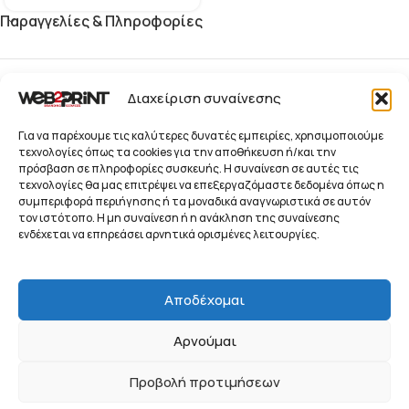
Παραγγελίες & Πληροφορίες
Blog
Διαχείριση συναίνεσης
Παραγγελίες
Για να παρέχουμε τις καλύτερες δυνατές εμπειρίες, χρησιμοποιούμε
τεχνολογίες όπως τα cookies για την αποθήκευση ή/και την
πρόσβαση σε πληροφορίες συσκευής. Η συναίνεση σε αυτές τις
Προϊόντα
τεχνολογίες θα μας επιτρέψει να επεξεργαζόμαστε δεδομένα όπως η
συμπεριφορά περιήγησης ή τα μοναδικά αναγνωριστικά σε αυτόν
Ενημερωτικό Δελτίο
τον ιστότοπο. Η μη συναίνεση ή η ανάκληση της συναίνεσης
© 2026 Web2Print
ενδέχεται να επηρεάσει αρνητικά ορισμένες λειτουργίες.
Branding Services
Συστήματα Προβολής, Προώθησης και Οπτικής
Αποδέχομαι
Επικοινωνίας Επιχειρήσεων
Αρνούμαι
ΠΟΛΙΤΙΚΉ ΑΠΟΡΡΉΤΟΥ
ΌΡΟΙ ΧΡΉΣΗΣ
COOKIE POLICY (EU)
Προβολή προτιμήσεων