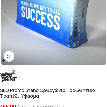
Κλικ για μεγέθυνση
SEG Promo Stand Ορθογώνιο Προωθητικό
Τραπέζι Ύφασμα
455,00
€
(
564,20
€
με ΦΠΑ 24%)