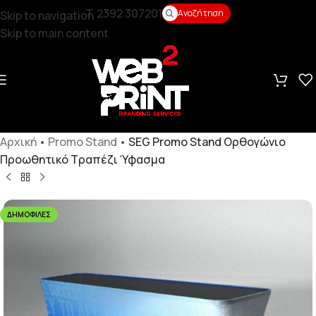
T. 2392 307201
Αναζήτηση
Skip to navigation
Skip to main content
Αρχική
•
Promo Stand
•
SEG Promo Stand Ορθογώνιο
Προωθητικό Τραπέζι Ύφασμα
ΔΗΜΟΦΙΛΈΣ