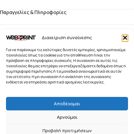
Παραγγελίες & Πληροφορίες
Blog
Διαχείριση συναίνεσης
Παραγγελίες
Για να παρέχουμε τις καλύτερες δυνατές εμπειρίες, χρησιμοποιούμε
τεχνολογίες όπως τα cookies για την αποθήκευση ή/και την
πρόσβαση σε πληροφορίες συσκευής. Η συναίνεση σε αυτές τις
Προϊόντα
τεχνολογίες θα μας επιτρέψει να επεξεργαζόμαστε δεδομένα όπως η
συμπεριφορά περιήγησης ή τα μοναδικά αναγνωριστικά σε αυτόν
Ενημερωτικό Δελτίο
τον ιστότοπο. Η μη συναίνεση ή η ανάκληση της συναίνεσης
© 2026 Web2Print
ενδέχεται να επηρεάσει αρνητικά ορισμένες λειτουργίες.
Branding Services
Συστήματα Προβολής, Προώθησης και Οπτικής
Αποδέχομαι
Επικοινωνίας Επιχειρήσεων
Αρνούμαι
ΠΟΛΙΤΙΚΉ ΑΠΟΡΡΉΤΟΥ
ΌΡΟΙ ΧΡΉΣΗΣ
COOKIE POLICY (EU)
Προβολή προτιμήσεων