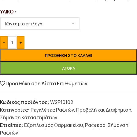
ΥΛΙΚΌ
-
+
ΠΡΟΣΘΉΚΗ ΣΤΟ ΚΑΛΆΘΙ
ΑΓΟΡΆ
Προσθήκη στη Λίστα Επιθυμητών
Κωδικός προϊόντος:
W2P10102
Κατηγορίες:
Ρεγκλέτες Ραφιών
,
Προβολή και Διαφήμιση
,
Σήμανση Καταστημάτων
Ετικέτες:
Εξοπλισμός Φαρμακείου
,
Ραφιέρα
,
Σήμανση
Ραφιών