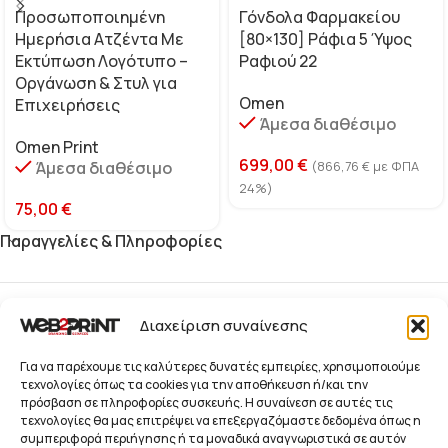
Προσωποποιημένη
Γόνδολα Φαρμακείου
Ημερήσια Ατζέντα Με
[80×130] Ράφια 5 Ύψος
Εκτύπωση Λογότυπο –
Ραφιού 22
Οργάνωση & Στυλ για
Omen
Επιχειρήσεις
Άμεσα διαθέσιμο
Omen Print
699,00
€
Άμεσα διαθέσιμο
(
866,76
€
με ΦΠΑ
24%)
75,00
€
Παραγγελίες & Πληροφορίες
Blog
Διαχείριση συναίνεσης
Παραγγελίες
Για να παρέχουμε τις καλύτερες δυνατές εμπειρίες, χρησιμοποιούμε
τεχνολογίες όπως τα cookies για την αποθήκευση ή/και την
πρόσβαση σε πληροφορίες συσκευής. Η συναίνεση σε αυτές τις
Προϊόντα
τεχνολογίες θα μας επιτρέψει να επεξεργαζόμαστε δεδομένα όπως η
συμπεριφορά περιήγησης ή τα μοναδικά αναγνωριστικά σε αυτόν