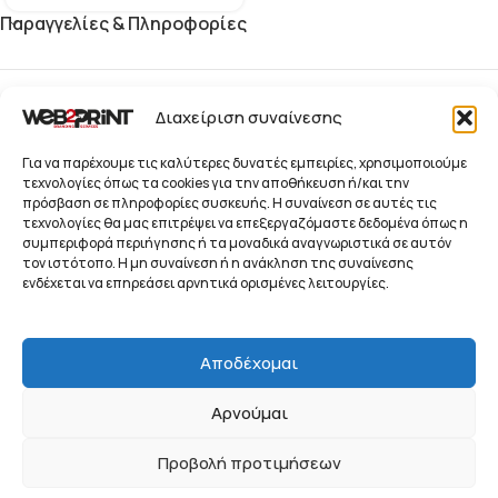
Παραγγελίες & Πληροφορίες
Blog
Διαχείριση συναίνεσης
Παραγγελίες
Για να παρέχουμε τις καλύτερες δυνατές εμπειρίες, χρησιμοποιούμε
τεχνολογίες όπως τα cookies για την αποθήκευση ή/και την
πρόσβαση σε πληροφορίες συσκευής. Η συναίνεση σε αυτές τις
Προϊόντα
τεχνολογίες θα μας επιτρέψει να επεξεργαζόμαστε δεδομένα όπως η
συμπεριφορά περιήγησης ή τα μοναδικά αναγνωριστικά σε αυτόν
Ενημερωτικό Δελτίο
τον ιστότοπο. Η μη συναίνεση ή η ανάκληση της συναίνεσης
© 2026 Web2Print
ενδέχεται να επηρεάσει αρνητικά ορισμένες λειτουργίες.
Branding Services
Συστήματα Προβολής, Προώθησης και Οπτικής
Αποδέχομαι
Επικοινωνίας Επιχειρήσεων
Αρνούμαι
ΠΟΛΙΤΙΚΉ ΑΠΟΡΡΉΤΟΥ
ΌΡΟΙ ΧΡΉΣΗΣ
COOKIE POLICY (EU)
Προβολή προτιμήσεων