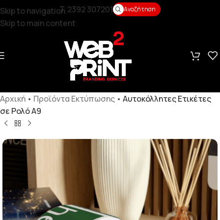
T. 2392 307201
Αναζήτηση
Skip to navigation
Skip to main content
Αρχική
•
Προϊόντα Εκτύπωσης
•
Αυτοκόλλητες Ετικέτες
σε Ρολό Α9