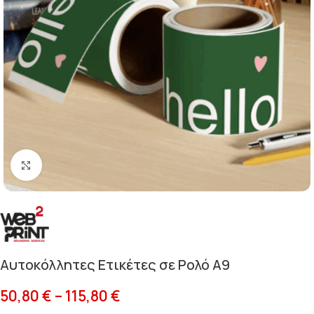
Κλικ για μεγέθυνση
Αυτοκόλλητες Ετικέτες σε Ρολό Α9
50,80
€
–
115,80
€