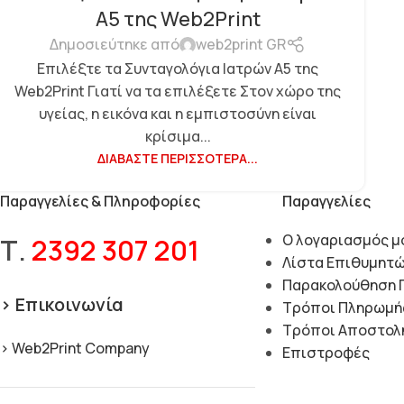
Α5 της Web2Print
Δημοσιεύτηκε από
web2print GR
Επιλέξτε τα Συνταγολόγια Ιατρών Α5 της
Web2Print Γιατί να τα επιλέξετε Στον χώρο της
υγείας, η εικόνα και η εμπιστοσύνη είναι
κρίσιμα...
ΔΙΑΒΆΣΤΕ ΠΕΡΙΣΣΌΤΕΡΑ...
Παραγγελίες & Πληροφορίες
Παραγγελίες
Ο λογαριασμός μ
Τ.
2392 307 201
Λίστα Επιθυμητ
Παρακολούθηση 
> Επικοινωνία
Τρόποι Πληρωμή
Τρόποι Αποστολ
> Web2Print Company
Επιστροφές