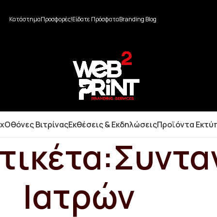
Κατάστημα
Προσφορές!
Είδατε Πρόσφατα
Branding Blog
ox
Οθόνες Βιτρίνας
Εκθέσεις & Εκδηλώσεις
Προϊόντα Εκτύ
τικέτα:Συντα
Ιατρών