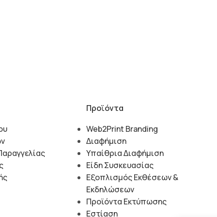
Προϊόντα
ου
Web2Print Branding
ών
Διαφήμιση
Παραγγελίας
Υπαίθρια Διαφήμιση
ς
Είδη Συσκευασίας
ής
Εξοπλισμός Εκθέσεων &
Εκδηλώσεων
Προϊόντα Εκτύπωσης
Εστίαση