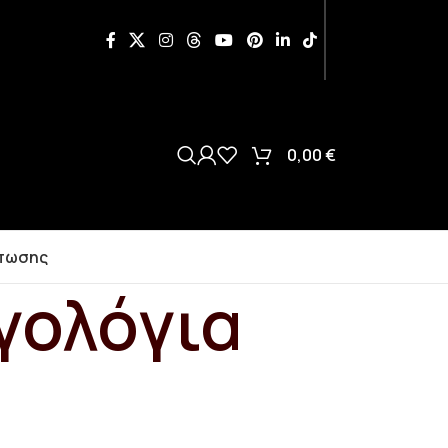
0,00
€
πωσης
γολόγια