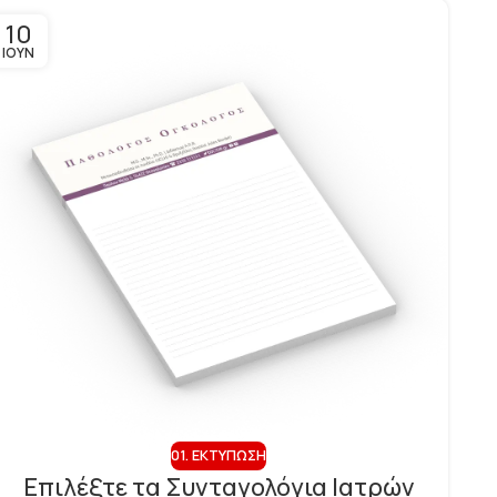
10
ΙΟΎΝ
01. ΕΚΤΎΠΩΣΗ
Επιλέξτε τα Συνταγολόγια Ιατρών