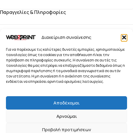
Παραγγελίες & Πληροφορίες
Blog
Διαχείριση συναίνεσης
Παραγγελίες
Για να παρέχουμε τις καλύτερες δυνατές εμπειρίες, χρησιμοποιούμε
τεχνολογίες όπως τα cookies για την αποθήκευση ή/και την
πρόσβαση σε πληροφορίες συσκευής. Η συναίνεση σε αυτές τις
Προϊόντα
τεχνολογίες θα μας επιτρέψει να επεξεργαζόμαστε δεδομένα όπως η
συμπεριφορά περιήγησης ή τα μοναδικά αναγνωριστικά σε αυτόν
Ενημερωτικό Δελτίο
τον ιστότοπο. Η μη συναίνεση ή η ανάκληση της συναίνεσης
© 2026 Web2Print
ενδέχεται να επηρεάσει αρνητικά ορισμένες λειτουργίες.
Branding Services
Συστήματα Προβολής, Προώθησης και Οπτικής
Αποδέχομαι
Επικοινωνίας Επιχειρήσεων
Αρνούμαι
ΠΟΛΙΤΙΚΉ ΑΠΟΡΡΉΤΟΥ
ΌΡΟΙ ΧΡΉΣΗΣ
COOKIE POLICY (EU)
Προβολή προτιμήσεων