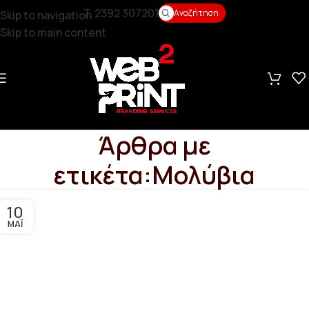
T. 2392 307201
Αναζήτηση
Skip to navigation
Skip to main content
Άρθρα με
ετικέτα:Μολύβια
10
ΜΆΙ