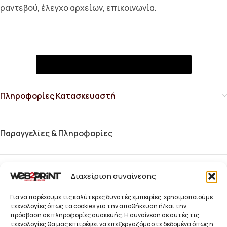
ραντεβού, έλεγχο αρχείων, επικοινωνία.
Αίτημα Συνεργασίας & Αξιολόγησης
Πληροφορίες Κατασκευαστή
Παραγγελίες & Πληροφορίες
Blog
Διαχείριση συναίνεσης
Παραγγελίες
Για να παρέχουμε τις καλύτερες δυνατές εμπειρίες, χρησιμοποιούμε
τεχνολογίες όπως τα cookies για την αποθήκευση ή/και την
πρόσβαση σε πληροφορίες συσκευής. Η συναίνεση σε αυτές τις
Προϊόντα
τεχνολογίες θα μας επιτρέψει να επεξεργαζόμαστε δεδομένα όπως η